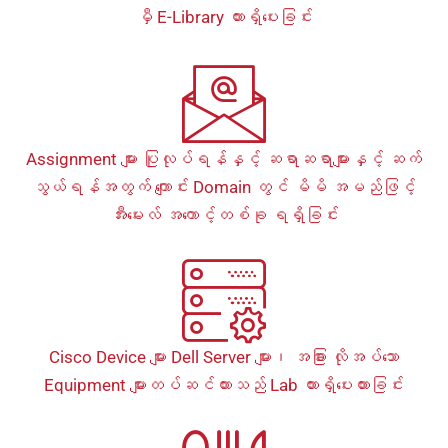
မှီ E-Library ထားရှိပေးခြင်း
Assignment များ ပြုလုပ်ရန်နှင့် ဆရာဆရာများနှင့် ဆက်
သွယ်ရန်အတွက် ကျောင်း Domain တွင် မိမိ အမည်ဖြင့်
အီးမေးလ် အကောင့်တစ်ခု ရရှိခြင်း
Cisco Device များ Dell Server များ၊ အခြား လိုအပ်သော
Equipment များတပ်ဆင်ထားသည် Lab ထားရှိပေးထားခြင်း