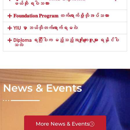
မယ်ဆို ရပါသလား
𝐅𝐨𝐮𝐧𝐝𝐚𝐭𝐢𝐨𝐧 𝐏𝐫𝐨𝐠𝐫𝐚𝐦 တက်ရောက်ဖို့လိုအပ်သလား
YIU မှာ ဘယ်လိုတက်ရောက်ရမလဲ
Diploma ရပြီးပါက မည့်သည့်အကျိုးကျေးဇူးများ ရနိုင်ပါ
သလဲ
News & Events
More News & Events