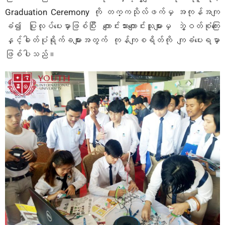
Graduation Ceremony ကို တက္ကသိုလ်ဖက်မှ အကုန်အကျ
ခံ၍ ပြုလုပ်ပေးမှာဖြစ်ပြီး ကျောင်းသားကျောင်းသူများမှ ဘွဲ့ဝတ်စုံကြေး
နှင့်ဓါတ်ပုံရိုက်ခများအတွက် ကုန်ကျစရိတ်ကို ကျခံပေးရမှာ
ဖြစ်ပါသည်။