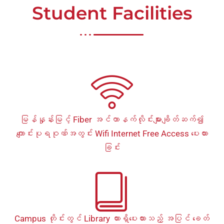
Student Facilities
မြန်နှုန်းမြင့် Fiber အင်တာနက်လိုင်းများချိတ်ဆက်၍
ကျောင်းပုရဝုဏ်အတွင်း Wifi Internet Free Access ပေးထား
ခြင်း​
Campus တိုင်းတွင် Library ထားရှိပေးထားသည့် အပြင် ခေတ်