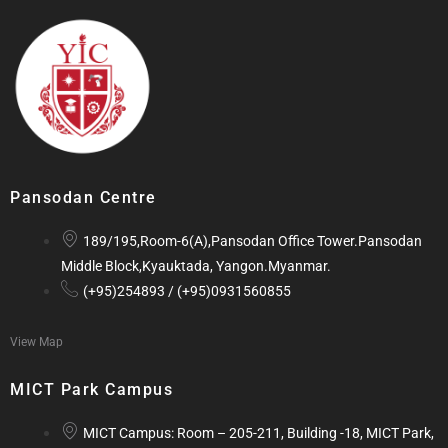
Pansodan Centre
189/195,Room-6(A),Pansodan Office Tower.Pansodan
Middle Block,Kyauktada, Yangon.Myanmar.
(+95)254893 / (+95)0931560855
View Map
MICT Park Campus
MICT Campus: Room – 205-211, Building -18, MICT Park,