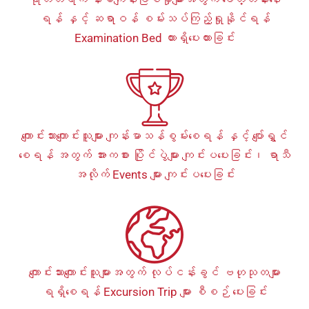
ရန် နှင့် ဆရာဝန် စမ်းသပ်ကြည့်ရှုနိုင်ရန်
Examination Bed ထားရှိပေးထားခြင်း
ကျောင်းသားကျောင်းသူများ ကျန်းမာသန်စွမ်းစေရန် နှင့် ပျော်ရွှင်
စေရန် အတွက် အားကစား ပြိုင်ပွဲများ ကျင်းပပေးခြင်း၊ ရာသီ
အလိုက် Events များ ကျင်းပပေးခြင်း
ကျောင်းသားကျောင်းသူများအတွက် လုပ်ငန်းခွင် ဗဟုသုတများ
ရရှိစေရန် Excursion Trip များ စီစဉ် ပေးခြင်း