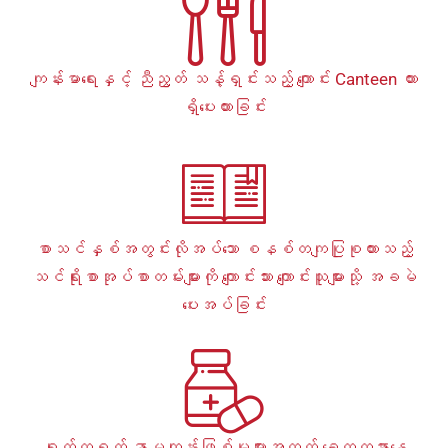
ကျန်းမာရေးနှင့် ညီညွတ် သန့်ရှင်းသည့် ကျောင်း Canteen ထား
ရှိပေးထားခြင်း
စာသင်နှစ်အတွင်းလိုအပ်သော စနစ်တကျပြုစုထားသည့်
သင်ရိုးစာအုပ်စာတမ်းများကို ကျောင်းသား ကျောင်းသူများသို့ အခမဲ
ပေးအပ်ခြင်း
ရုတ်တရက် နာမကျန်းဖြစ်မှုများအတွက် ခေတ္တနားနေ