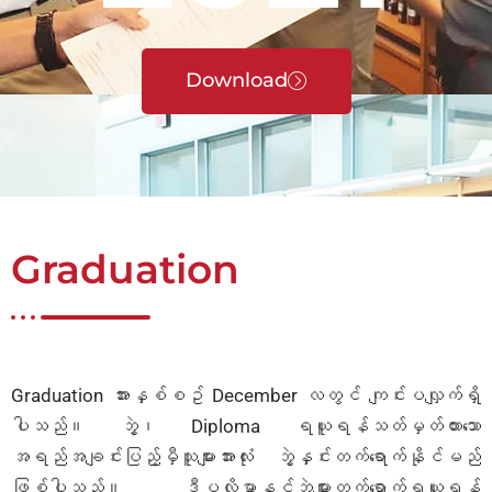
Download
Graduation
Graduation အားနှစ်စဥ် December လတွင် ကျင်းပလျှက်ရှိ
ပါသည်။ ဘွဲ့၊ Diploma ရယူရန်သတ်မှတ်ထားသော
အရည်အချင်းပြည့်မှီသူများအားလုံး ဘွဲ့နှင်းတက်ရောက်နိုင်မည်
ဖြစ်ပါသည်။ ဒီပလိုမာနှင့်ဘွဲ့များတက်ရောက်ရယူရန်