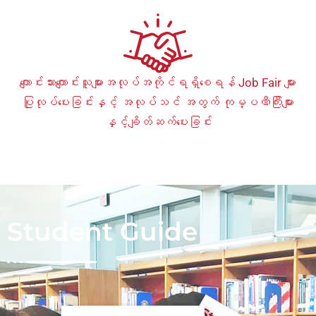
ကျောင်းသားကျောင်းသူများအလုပ်အကိုင်ရရှိစေရန် Job Fair များ
ပြုလုပ်ပေးခြင်းနှင့် အလုပ်သင် အတွက် ကုမ္ပဏီကြီးများ
နှင့်ချိတ်ဆက်ပေးခြင်း
Student Guide