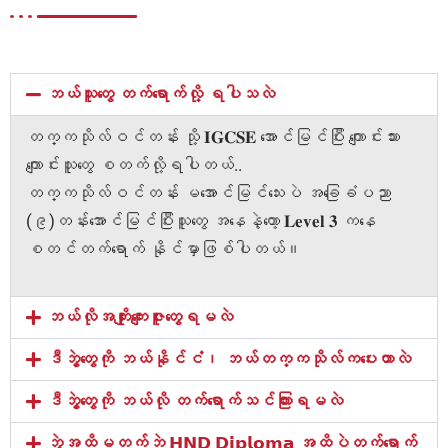
ဘယ်သူတွေ တက်ရောက်လို့ ရပါသလဲ
တက္ကသိုလ်ဝင်တန်း သို့ 𝐈𝐆𝐂𝐒𝐄 အောင်မြင်ပြီး ကျောင်းသား
ကျောင်းသူတွေ စတက်လို့ရပါတယ်..
တက္ကသိုလ်ဝင်တန်း မအောင်မြင်သေးပဲ အခြေခံပညာ
(၉)တန်းအောင်မြင်ပြီးသူတွေ အနေနဲ့တော့ 𝐋𝐞𝐯𝐞𝐥 𝟑 ကနေ
စတင်တက်ရောက် နိုင်မှာဖြစ်ပါတယ်။
ဘယ်လိုအကျိုးကျေးဇူးတွေရမလဲ
ဒီဘွဲ့တွေကို ဘယ်နိုင်ငံ၊ ဘယ်တက္ကသိုလ်ကပေးတာလဲ
ဒီဘွဲ့တွေကို ဘယ်လို တက်ရောက်သင်ကြားရမလဲ
ဘွဲ့အထိမတက်ဘဲ 𝗛𝗡𝗗 𝗗𝗶𝗽𝗹𝗼𝗺𝗮 အထိပဲတက်ရောက်