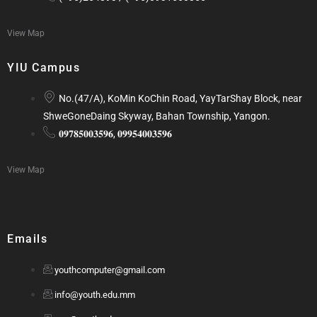
View Map
YIU Campus
No.(47/A), KoMin KoChin Road, YayTarShay Block, near
ShweGoneDaing Skyway, Bahan Township, Yangon.
𝟎𝟗𝟕𝟖𝟓𝟎𝟎𝟑𝟓𝟗𝟔, 𝟎𝟗𝟗𝟓𝟒𝟎𝟎𝟑𝟓𝟗𝟔
View Map
Emails
youthcomputer@gmail.com
info@youth.edu.mm