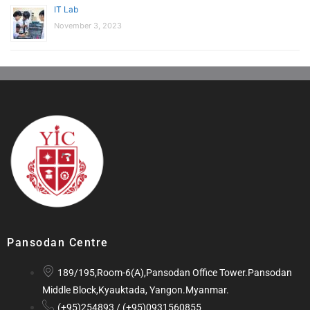
IT Lab
November 3, 2023
Pansodan Centre
189/195,Room-6(A),Pansodan Office Tower.Pansodan
Middle Block,Kyauktada, Yangon.Myanmar.
(+95)254893 / (+95)0931560855